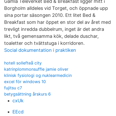
Gamla Televerket Bed & Breakfast ligger mitt i
Borgholm alldeles vid Torget, och öppnade upp
sina portar säsongen 2010. Ett litet Bed &
Breakfast som har öppet en stor del av året med
trevligt inredda dubbelrum, inget är det andra
likt, två gemensamma kök, delade duschar,
toaletter och tvättstuga i korridoren.
Social dokumentation i praktiken
hotell sollefteå city
katrinplommonsuffle jamie oliver
klinisk fysiologi og nuklearmedicin
excel för windows 10
fujitsu c7
betygsättning årskurs 6
cxUk
EEcd