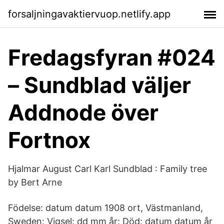
forsaljningavaktiervuop.netlify.app
Fredagsfyran #024
– Sundblad väljer
Addnode över
Fortnox
Hjalmar August Carl Karl Sundblad : Family tree
by Bert Arne
Födelse: datum datum 1908 ort, Västmanland,
Sweden: Vigsel: dd mm år: Död: datum datum år