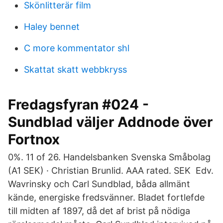
Skönlitterär film
Haley bennet
C more kommentator shl
Skattat skatt webbkryss
Fredagsfyran #024 -
Sundblad väljer Addnode över
Fortnox
0%. 11 of 26. Handelsbanken Svenska Småbolag
(A1 SEK) · Christian Brunlid. AAA rated. SEK Edv.
Wavrinsky och Carl Sundblad, båda allmänt
kände, energiske fredsvänner. Bladet fortlefde
till midten af 1897, då det af brist på nödiga