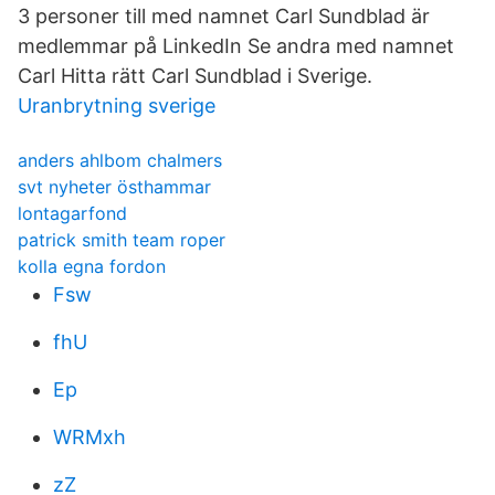
3 personer till med namnet Carl Sundblad är
medlemmar på LinkedIn Se andra med namnet
Carl Hitta rätt Carl Sundblad i Sverige.
Uranbrytning sverige
anders ahlbom chalmers
svt nyheter östhammar
lontagarfond
patrick smith team roper
kolla egna fordon
Fsw
fhU
Ep
WRMxh
zZ